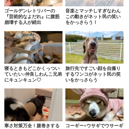
ゴールデンレトリバーの
音楽とマッチしすぎなわん
『芸術的なよだれ』に腹筋
この動きがネット民の笑い
崩壊する人が続出
をかっさらう！
寝るときもどこかくっつい
旅行先ですごい顔を自撮り
ていたい♪仲良しわんこ兄弟
するワンコがネット民の笑
にキュンキュン♡
いをかっさらう
寒さ対策万全！腹巻きする
コーギー×ウサギでウサーギ