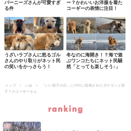
バーニーズさんが可愛すぎ
ー？かわいいお洋服を着た
る件
コーギーの表情に注目！
うざいラブさんに怒るゴル
冬なのに海開き！？海で遊
さんのやり取りがネット民
ぶワンコたちにネット民騒
の笑いをかっさらう！
然「とっても楽しそう♪」
トップ
いぬ
「いい双子の日」にSNSに投稿されたポケモンと双
子？のコーギーさん