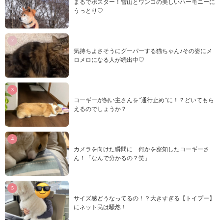
まるでポスター！雪山とワンコの美しいハーモニーに
うっとり♡
気持ちよさそうにグーパーする猫ちゃん♪その姿にメ
ロメロになる人が続出中♡
コーギーが飼い主さんを”通行止め”に！？どいてもら
えるのでしょうか？
カメラを向けた瞬間に…何かを察知したコーギーさ
ん！「なんで分かるの？笑」
サイズ感どうなってるの！？大きすぎる【トイプー】
にネット民は騒然！