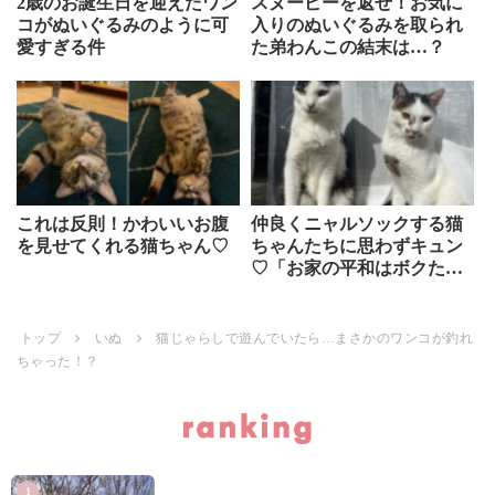
2歳のお誕生日を迎えたワン
スヌーピーを返せ！お気に
コがぬいぐるみのように可
入りのぬいぐるみを取られ
愛すぎる件
た弟わんこの結末は…？
これは反則！かわいいお腹
仲良くニャルソックする猫
を見せてくれる猫ちゃん♡
ちゃんたちに思わずキュン
♡「お家の平和はボクたち
が守るにゃ！」
トップ
いぬ
猫じゃらしで遊んでいたら…まさかのワンコが釣れ
ちゃった！？