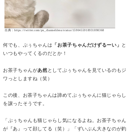
出典：https://twitter.com/pu_channeldesu/status/1590455918931898368
何でも、ぷぅちゃんは
「お茶子ちゃんだけずるーい」
と
いつもやってくるのだとか！
お茶子ちゃんが
あ然
としてぷぅちゃんを見ているのもジ
ワっとしますね（笑）
この後、お茶子ちゃんは諦めてぷぅちゃんに猫じゃらし
を譲ったそうです。
「ぷぅちゃんも猫じゃらし気になるよね。お茶子ちゃん
が『あ』って顔してる（笑）」「ずいぶん大きなのが釣